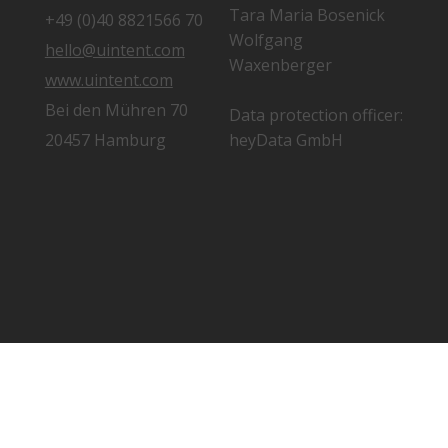
Tara Maria Bosenick
+49 (0)40 8821566 70
Wolfgang
hello@uintent.com
Waxenberger
www.uintent.com
Bei den Mühren 70
Data protection officer:
20457 Hamburg
heyData GmbH