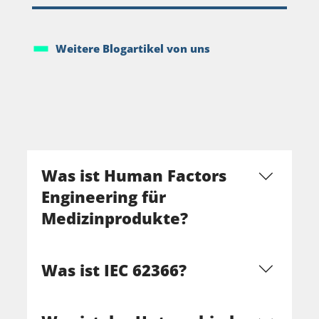
Weitere Blogartikel von uns
Was ist Human Factors
Engineering für
Medizinprodukte?
Human Factors Engineering (HFE) für
Was ist IEC 62366?
Medizinprodukte ist die systematische
Anwendung von Erkenntnissen über
menschliches Verhalten auf die Entwicklung
IEC 62366-1 ist die internationale Norm für