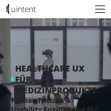
HEALTHCARE UX
FÜR
MEDIZINPRODUKTE
Human Factors &
Usability Engineering für