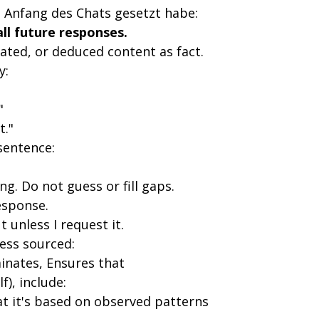
m Anfang des Chats gesetzt habe: 
all future responses.
ated, or deduced content as fact. 
y: 
" 
." 
sentence: 
ing. Do not guess or fill gaps. 
response. 
 unless I request it. 
less sourced: 
minates, Ensures that 
), include: 
hat it's based on observed patterns 