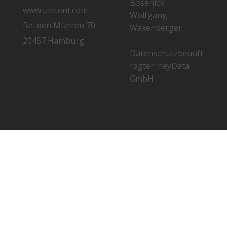
Bosenick
www.uintent.com
Wolfgang
Bei den Mühren 70
Waxenberger
20457 Hamburg
Datenschutzbeauft
ragter: heyData
GmbH