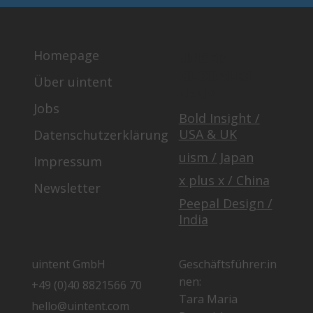
Homepage
UNSER
GLOBALES
Über uintent
TEAM
Jobs
Bold Insight /
USA & UK
Datenschutzerklärung
uism / Japan
Impressum
x plus x / China
Newsletter
Peepal Design /
India
uintent GmbH
Geschäftsführer:in
nen:
+49 (0)40 8821566 70
Tara Maria
hello@uintent.com