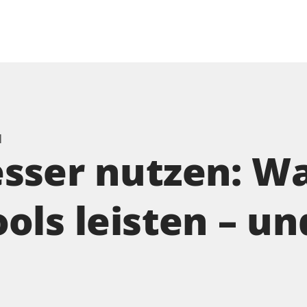
I
sser nutzen: W
ols leisten – u