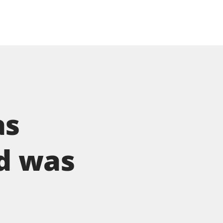
as
nd was