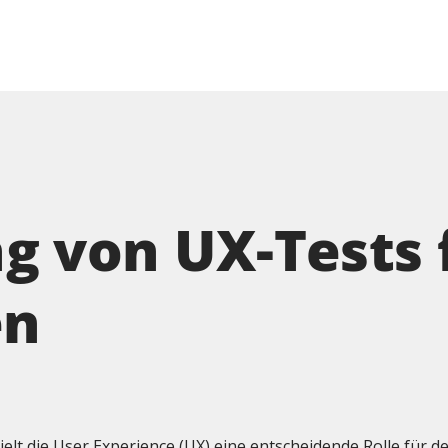
g von UX-Tests 
en
ielt die User Experience (UX) eine entscheidende Rolle für de